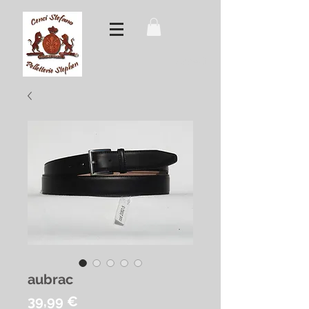
Accedi
aubrac
Prezzo
39,99 €