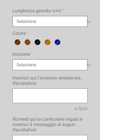
Lunghezza girovita (cm)
*
Colore
*
Incisione
*
Inserisci qui l'incisione desiderata…
(facoltativo)
0/500
Richiedi qui la confezione regalo e
inserisci il messaggio di auguri…
(facoltativo)