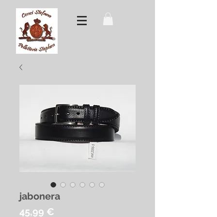
Accedi
jabonera
Prezzo
45,99 €