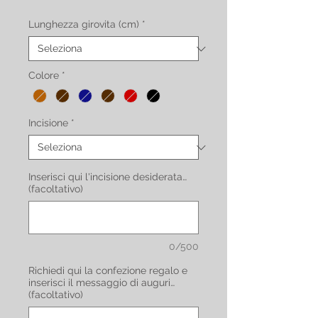
Lunghezza girovita (cm)
*
Colore
*
Incisione
*
Inserisci qui l'incisione desiderata…
(facoltativo)
0/500
Richiedi qui la confezione regalo e
inserisci il messaggio di auguri…
(facoltativo)