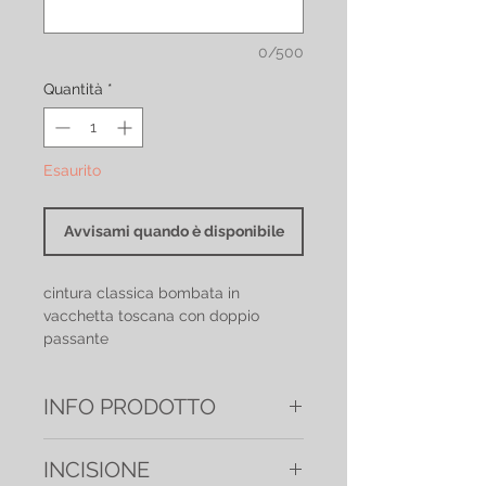
0/500
Quantità
*
Esaurito
Avvisami quando è disponibile
cintura classica bombata in
vacchetta toscana con doppio
passante
INFO PRODOTTO
Altezza: 4 cm
INCISIONE
Fibbia in ottone argento america